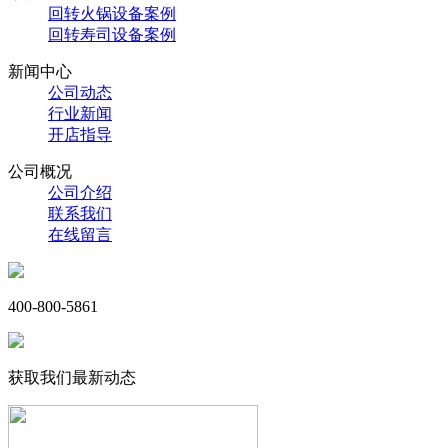
回转火锅设备案例
回转寿司设备案例
新闻中心
公司动态
行业新闻
开店指导
公司概况
公司介绍
联系我们
在线留言
400-800-5861
获取我们最新动态